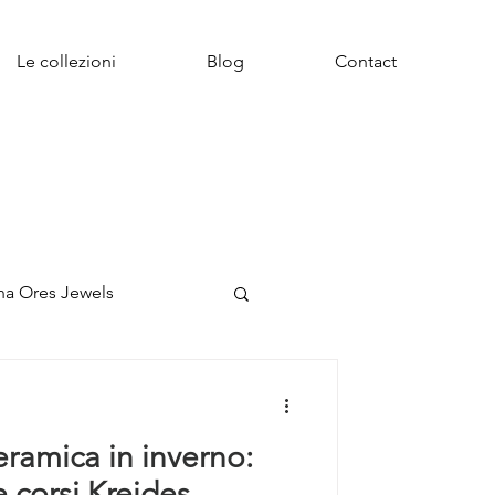
Le collezioni
Blog
Contact
na Ores Jewels
eramica in inverno:
e corsi Kreides