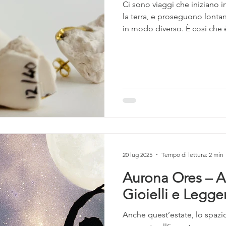
Ci sono viaggi che iniziano i
la terra, e proseguono lontano
in modo diverso. È così che è 
nuova collezione di Aurona Ores — piccoli fram
porcellana e oro, che racchi
desiderio di portarla nel mon
gioielli esposti in Palazzo B
l’esperienza milanese, dove
20 lug 2025
Tempo di lettura: 2 min
Aurona Ores – Ap
Gioielli e Legg
Anche quest’estate, lo spazio art