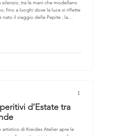
n silenzio, tra le mani che modellano
, fino a luoghi dove la luce si riflette
nato il viaggio delle Pepite , la
menti di
udono la memoria delle Dolomiti e il
do. Katiuscia e Carlotta davanti ai
ovara in Artistar Jewels 2025 Dopo
eritivi d’Estate tra
ende
istico di Kreides Atelier apre le